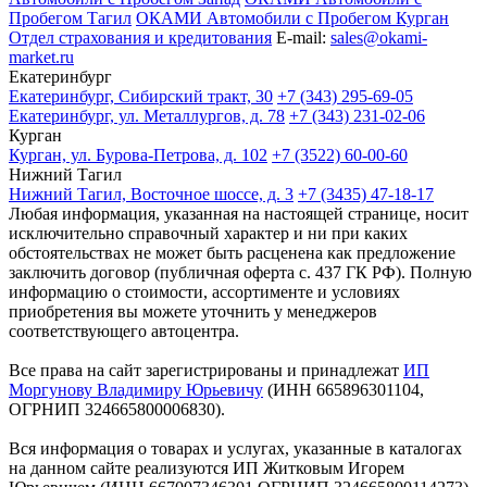
Пробегом Тагил
ОКАМИ Автомобили с Пробегом Курган
Отдел страхования и кредитования
E-mail:
sales@okami-
market.ru
Екатеринбург
Екатеринбург, Сибирский тракт, 30
+7 (343) 295-69-05
Екатеринбург, ул. Металлургов, д. 78
+7 (343) 231-02-06
Курган
Курган, ул. Бурова-Петрова, д. 102
+7 (3522) 60-00-60
Нижний Тагил
Нижний Тагил, Восточное шоссе, д. 3
+7 (3435) 47-18-17
Любая информация, указанная на настоящей странице, носит
исключительно справочный характер и ни при каких
обстоятельствах не может быть расценена как предложение
заключить договор (публичная оферта с. 437 ГК РФ). Полную
информацию о стоимости, ассортименте и условиях
приобретения вы можете уточнить у менеджеров
соответствующего автоцентра.
Все права на сайт зарегистрированы и принадлежат
ИП
Моргунову Владимиру Юрьевичу
(ИНН 665896301104,
ОГРНИП 324665800006830).
Вся информация о товарах и услугах, указанные в каталогах
на данном сайте реализуются ИП Житковым Игорем