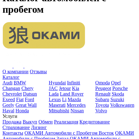
пробегом
О компании
Отзывы
Каталог
Audi
BMW
Hyundai
Infiniti
Omoda
Opel
Changan
Chery
JAC
Jetour
Kia
Peugeot
Porsche
Chevrolet
Datsun
Lada
Land Rover
Renault
Skoda
Exeed
Fiat
Ford
Lexus
Li
Mazda
Subaru
Suzuki
Geely
Great Wall
Maserati
Mercedes
Toyota
Volkswagen
Haval
Honda
Mitsubishi
Nissan
Volvo
Услуги
Продажа
Выкуп
Обмен
Реализация
Кредитование
Страхование
Лизинг
Контакты
ОКАМИ Автомобили с Пробегом Восток
ОКАМИ
Автомобили с Пробегом Запад
ОКАМИ Автомобили с