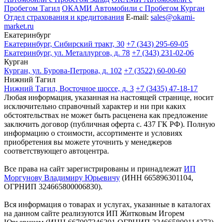
Пробегом Тагил
ОКАМИ Автомобили с Пробегом Курган
Отдел страхования и кредитования
E-mail:
sales@okami-
market.ru
Екатеринбург
Екатеринбург, Сибирский тракт, 30
+7 (343) 295-69-05
Екатеринбург, ул. Металлургов, д. 78
+7 (343) 231-02-06
Курган
Курган, ул. Бурова-Петрова, д. 102
+7 (3522) 60-00-60
Нижний Тагил
Нижний Тагил, Восточное шоссе, д. 3
+7 (3435) 47-18-17
Любая информация, указанная на настоящей странице, носит
исключительно справочный характер и ни при каких
обстоятельствах не может быть расценена как предложение
заключить договор (публичная оферта с. 437 ГК РФ). Полную
информацию о стоимости, ассортименте и условиях
приобретения вы можете уточнить у менеджеров
соответствующего автоцентра.
Все права на сайт зарегистрированы и принадлежат
ИП
Моргунову Владимиру Юрьевичу
(ИНН 665896301104,
ОГРНИП 324665800006830).
Вся информация о товарах и услугах, указанные в каталогах
на данном сайте реализуются ИП Житковым Игорем