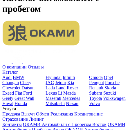
пробегом
О компании
Отзывы
Каталог
Audi
BMW
Hyundai
Infiniti
Omoda
Opel
Changan
Chery
JAC
Jetour
Kia
Peugeot
Porsche
Chevrolet
Datsun
Lada
Land Rover
Renault
Skoda
Exeed
Fiat
Ford
Lexus
Li
Mazda
Subaru
Suzuki
Geely
Great Wall
Maserati
Mercedes
Toyota
Volkswagen
Haval
Honda
Mitsubishi
Nissan
Volvo
Услуги
Продажа
Выкуп
Обмен
Реализация
Кредитование
Страхование
Лизинг
Контакты
ОКАМИ Автомобили с Пробегом Восток
ОКАМИ
Автомобили с Пробегом Запад
ОКАМИ Автомобили с