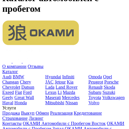
пробегом
О компании
Отзывы
Каталог
Audi
BMW
Hyundai
Infiniti
Omoda
Opel
Changan
Chery
JAC
Jetour
Kia
Peugeot
Porsche
Chevrolet
Datsun
Lada
Land Rover
Renault
Skoda
Exeed
Fiat
Ford
Lexus
Li
Mazda
Subaru
Suzuki
Geely
Great Wall
Maserati
Mercedes
Toyota
Volkswagen
Haval
Honda
Mitsubishi
Nissan
Volvo
Услуги
Продажа
Выкуп
Обмен
Реализация
Кредитование
Страхование
Лизинг
Контакты
ОКАМИ Автомобили с Пробегом Восток
ОКАМИ
Автомобили с Пробегом Запад
ОКАМИ Автомобили с