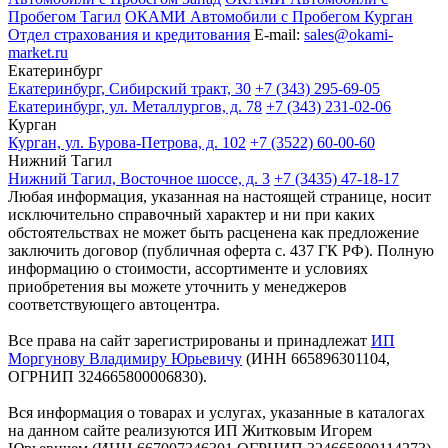
Пробегом Тагил
ОКАМИ Автомобили с Пробегом Курган
Отдел страхования и кредитования
E-mail:
sales@okami-
market.ru
Екатеринбург
Екатеринбург, Сибирский тракт, 30
+7 (343) 295-69-05
Екатеринбург, ул. Металлургов, д. 78
+7 (343) 231-02-06
Курган
Курган, ул. Бурова-Петрова, д. 102
+7 (3522) 60-00-60
Нижний Тагил
Нижний Тагил, Восточное шоссе, д. 3
+7 (3435) 47-18-17
Любая информация, указанная на настоящей странице, носит
исключительно справочный характер и ни при каких
обстоятельствах не может быть расценена как предложение
заключить договор (публичная оферта с. 437 ГК РФ). Полную
информацию о стоимости, ассортименте и условиях
приобретения вы можете уточнить у менеджеров
соответствующего автоцентра.
Все права на сайт зарегистрированы и принадлежат
ИП
Моргунову Владимиру Юрьевичу
(ИНН 665896301104,
ОГРНИП 324665800006830).
Вся информация о товарах и услугах, указанные в каталогах
на данном сайте реализуются ИП Житковым Игорем