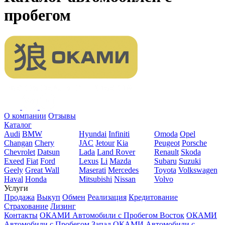
пробегом
О компании
Отзывы
Каталог
Audi
BMW
Hyundai
Infiniti
Omoda
Opel
Changan
Chery
JAC
Jetour
Kia
Peugeot
Porsche
Chevrolet
Datsun
Lada
Land Rover
Renault
Skoda
Exeed
Fiat
Ford
Lexus
Li
Mazda
Subaru
Suzuki
Geely
Great Wall
Maserati
Mercedes
Toyota
Volkswagen
Haval
Honda
Mitsubishi
Nissan
Volvo
Услуги
Продажа
Выкуп
Обмен
Реализация
Кредитование
Страхование
Лизинг
Контакты
ОКАМИ Автомобили с Пробегом Восток
ОКАМИ
Автомобили с Пробегом Запад
ОКАМИ Автомобили с