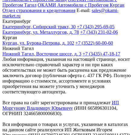
Пробегом Тагил
ОКАМИ Автомобили с Пробегом Курган
Отдел страхования и кредитования
E-mail:
sales@okami-
market.ru
Екатеринбург
Екатеринбург, Сибирский тракт, 30
+7 (343) 295-69-05
Екатеринбург, ул. Металлургов, д. 78
+7 (343) 231-02-06
Курган
Курган, ул. Бурова-Петрова, д. 102
+7 (3522) 60-00-60
Нижний Тагил
Нижний Тагил, Восточное шоссе, д. 3
+7 (3435) 47-18-17
Любая информация, указанная на настоящей странице, носит
исключительно справочный характер и ни при каких
обстоятельствах не может быть расценена как предложение
заключить договор (публичная оферта с. 437 ГК РФ). Полную
информацию о стоимости, ассортименте и условиях
приобретения вы можете уточнить у менеджеров
соответствующего автоцентра.
Все права на сайт зарегистрированы и принадлежат
ИП
Моргунову Владимиру Юрьевичу
(ИНН 665896301104,
ОГРНИП 324665800006830).
Вся информация о товарах и услугах, указанные в каталогах
на данном сайте реализуются ИП Житковым Игорем