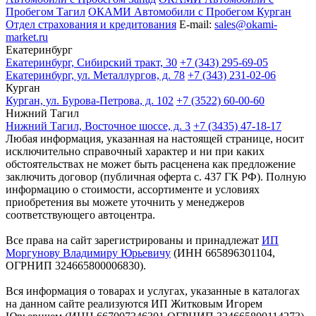
Пробегом Тагил
ОКАМИ Автомобили с Пробегом Курган
Отдел страхования и кредитования
E-mail:
sales@okami-
market.ru
Екатеринбург
Екатеринбург, Сибирский тракт, 30
+7 (343) 295-69-05
Екатеринбург, ул. Металлургов, д. 78
+7 (343) 231-02-06
Курган
Курган, ул. Бурова-Петрова, д. 102
+7 (3522) 60-00-60
Нижний Тагил
Нижний Тагил, Восточное шоссе, д. 3
+7 (3435) 47-18-17
Любая информация, указанная на настоящей странице, носит
исключительно справочный характер и ни при каких
обстоятельствах не может быть расценена как предложение
заключить договор (публичная оферта с. 437 ГК РФ). Полную
информацию о стоимости, ассортименте и условиях
приобретения вы можете уточнить у менеджеров
соответствующего автоцентра.
Все права на сайт зарегистрированы и принадлежат
ИП
Моргунову Владимиру Юрьевичу
(ИНН 665896301104,
ОГРНИП 324665800006830).
Вся информация о товарах и услугах, указанные в каталогах
на данном сайте реализуются ИП Житковым Игорем