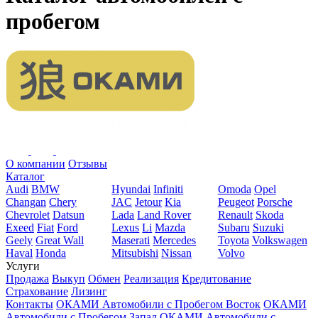
пробегом
О компании
Отзывы
Каталог
Audi
BMW
Hyundai
Infiniti
Omoda
Opel
Changan
Chery
JAC
Jetour
Kia
Peugeot
Porsche
Chevrolet
Datsun
Lada
Land Rover
Renault
Skoda
Exeed
Fiat
Ford
Lexus
Li
Mazda
Subaru
Suzuki
Geely
Great Wall
Maserati
Mercedes
Toyota
Volkswagen
Haval
Honda
Mitsubishi
Nissan
Volvo
Услуги
Продажа
Выкуп
Обмен
Реализация
Кредитование
Страхование
Лизинг
Контакты
ОКАМИ Автомобили с Пробегом Восток
ОКАМИ
Автомобили с Пробегом Запад
ОКАМИ Автомобили с