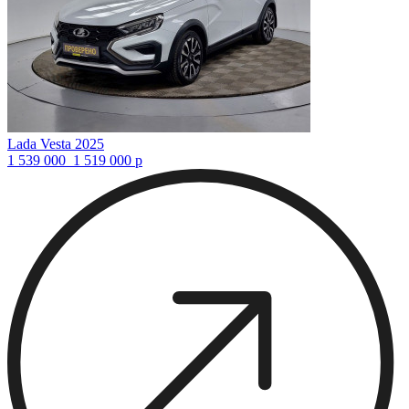
Lada Vesta 2025
1 539 000
1 519 000
р