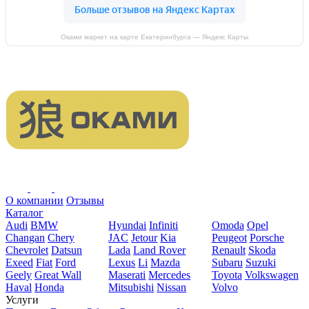
Оками маркет на карте Екатеринбурга — Яндекс Карты
О компании
Отзывы
Каталог
Audi
BMW
Hyundai
Infiniti
Omoda
Opel
Changan
Chery
JAC
Jetour
Kia
Peugeot
Porsche
Chevrolet
Datsun
Lada
Land Rover
Renault
Skoda
Exeed
Fiat
Ford
Lexus
Li
Mazda
Subaru
Suzuki
Geely
Great Wall
Maserati
Mercedes
Toyota
Volkswagen
Haval
Honda
Mitsubishi
Nissan
Volvo
Услуги