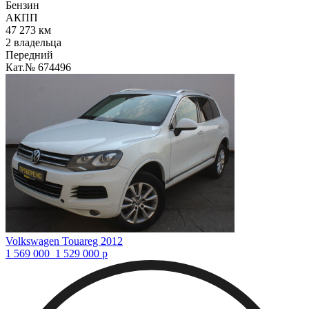
Бензин
АКПП
47 273 км
2 владельца
Передний
Кат.№ 674496
Volkswagen Touareg 2012
1 569 000
1 529 000
р