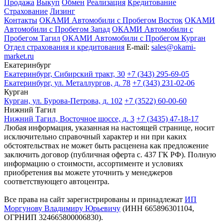
Продажа
Выкуп
Обмен
Реализация
Кредитование
Страхование
Лизинг
Контакты
ОКАМИ Автомобили с Пробегом Восток
ОКАМИ
Автомобили с Пробегом Запад
ОКАМИ Автомобили с
Пробегом Тагил
ОКАМИ Автомобили с Пробегом Курган
Отдел страхования и кредитования
E-mail:
sales@okami-
market.ru
Екатеринбург
Екатеринбург, Сибирский тракт, 30
+7 (343) 295-69-05
Екатеринбург, ул. Металлургов, д. 78
+7 (343) 231-02-06
Курган
Курган, ул. Бурова-Петрова, д. 102
+7 (3522) 60-00-60
Нижний Тагил
Нижний Тагил, Восточное шоссе, д. 3
+7 (3435) 47-18-17
Любая информация, указанная на настоящей странице, носит
исключительно справочный характер и ни при каких
обстоятельствах не может быть расценена как предложение
заключить договор (публичная оферта с. 437 ГК РФ). Полную
информацию о стоимости, ассортименте и условиях
приобретения вы можете уточнить у менеджеров
соответствующего автоцентра.
Все права на сайт зарегистрированы и принадлежат
ИП
Моргунову Владимиру Юрьевичу
(ИНН 665896301104,
ОГРНИП 324665800006830).