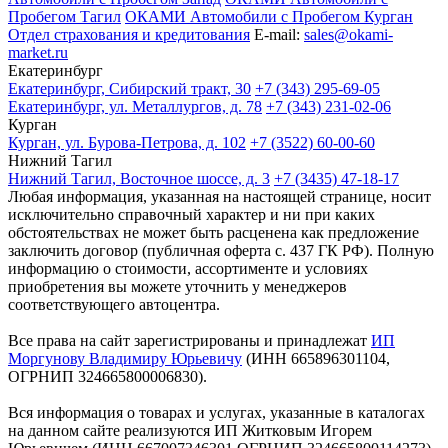
Пробегом Тагил
ОКАМИ Автомобили с Пробегом Курган
Отдел страхования и кредитования
E-mail:
sales@okami-
market.ru
Екатеринбург
Екатеринбург, Сибирский тракт, 30
+7 (343) 295-69-05
Екатеринбург, ул. Металлургов, д. 78
+7 (343) 231-02-06
Курган
Курган, ул. Бурова-Петрова, д. 102
+7 (3522) 60-00-60
Нижний Тагил
Нижний Тагил, Восточное шоссе, д. 3
+7 (3435) 47-18-17
Любая информация, указанная на настоящей странице, носит
исключительно справочный характер и ни при каких
обстоятельствах не может быть расценена как предложение
заключить договор (публичная оферта с. 437 ГК РФ). Полную
информацию о стоимости, ассортименте и условиях
приобретения вы можете уточнить у менеджеров
соответствующего автоцентра.
Все права на сайт зарегистрированы и принадлежат
ИП
Моргунову Владимиру Юрьевичу
(ИНН 665896301104,
ОГРНИП 324665800006830).
Вся информация о товарах и услугах, указанные в каталогах
на данном сайте реализуются ИП Житковым Игорем