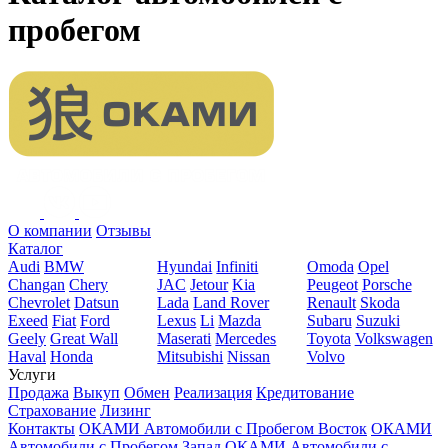
пробегом
О компании
Отзывы
Каталог
Audi
BMW
Hyundai
Infiniti
Omoda
Opel
Changan
Chery
JAC
Jetour
Kia
Peugeot
Porsche
Chevrolet
Datsun
Lada
Land Rover
Renault
Skoda
Exeed
Fiat
Ford
Lexus
Li
Mazda
Subaru
Suzuki
Geely
Great Wall
Maserati
Mercedes
Toyota
Volkswagen
Haval
Honda
Mitsubishi
Nissan
Volvo
Услуги
Продажа
Выкуп
Обмен
Реализация
Кредитование
Страхование
Лизинг
Контакты
ОКАМИ Автомобили с Пробегом Восток
ОКАМИ
Автомобили с Пробегом Запад
ОКАМИ Автомобили с