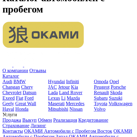
пробегом
О компании
Отзывы
Каталог
Audi
BMW
Hyundai
Infiniti
Omoda
Opel
Changan
Chery
JAC
Jetour
Kia
Peugeot
Porsche
Chevrolet
Datsun
Lada
Land Rover
Renault
Skoda
Exeed
Fiat
Ford
Lexus
Li
Mazda
Subaru
Suzuki
Geely
Great Wall
Maserati
Mercedes
Toyota
Volkswagen
Haval
Honda
Mitsubishi
Nissan
Volvo
Услуги
Продажа
Выкуп
Обмен
Реализация
Кредитование
Страхование
Лизинг
Контакты
ОКАМИ Автомобили с Пробегом Восток
ОКАМИ
Автомобили с Пробегом Запад
ОКАМИ Автомобили с