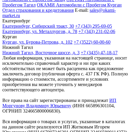
Пробегом Тагил
ОКАМИ Автомобили с Пробегом Курган
Отдел страхования и кредитования
E-mail:
sales@okami-
market.ru
Екатеринбург
Екатеринбург, Сибирский тракт, 30
+7 (343) 295-69-05
Екатеринбург, ул. Металлургов, д. 78
+7 (343) 231-02-06
Курган
Курган, ул. Бурова-Петрова, д. 102
+7 (3522) 60-00-60
Нижний Тагил
Нижний Тагил, Восточное шоссе, д. 3
+7 (3435) 47-18-17
Любая информация, указанная на настоящей странице, носит
исключительно справочный характер и ни при каких
обстоятельствах не может быть расценена как предложение
заключить договор (публичная оферта с. 437 ГК РФ). Полную
информацию о стоимости, ассортименте и условиях
приобретения вы можете уточнить у менеджеров
соответствующего автоцентра.
Все права на сайт зарегистрированы и принадлежат
ИП
Моргунову Владимиру Юрьевичу
(ИНН 665896301104,
ОГРНИП 324665800006830).
Вся информация о товарах и услугах, указанные в каталогах
на данном сайте реализуются ИП Житковым Игорем