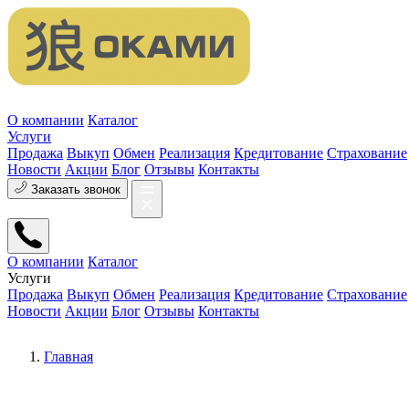
О компании
Каталог
Услуги
Продажа
Выкуп
Обмен
Реализация
Кредитование
Страхование
Новости
Акции
Блог
Отзывы
Контакты
Заказать звонок
О компании
Каталог
Услуги
Продажа
Выкуп
Обмен
Реализация
Кредитование
Страхование
Новости
Акции
Блог
Отзывы
Контакты
Главная