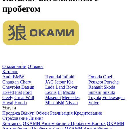
пробегом
О компании
Отзывы
Каталог
Audi
BMW
Hyundai
Infiniti
Omoda
Opel
Changan
Chery
JAC
Jetour
Kia
Peugeot
Porsche
Chevrolet
Datsun
Lada
Land Rover
Renault
Skoda
Exeed
Fiat
Ford
Lexus
Li
Mazda
Subaru
Suzuki
Geely
Great Wall
Maserati
Mercedes
Toyota
Volkswagen
Haval
Honda
Mitsubishi
Nissan
Volvo
Услуги
Продажа
Выкуп
Обмен
Реализация
Кредитование
Страхование
Лизинг
Контакты
ОКАМИ Автомобили с Пробегом Восток
ОКАМИ
Автомобили с Пробегом Запад
ОКАМИ Автомобили с