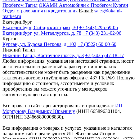
Пробегом Тагил
ОКАМИ Автомобили с Пробегом Курган
Отдел страхования и кредитования
E-mail:
sales@okami-
market.ru
Екатеринбург
Екатеринбург, Сибирский тракт, 30
+7 (343) 295-69-05
Екатеринбург, ул. Металлургов, д. 78
+7 (343) 231-02-06
Курган
Курган, ул. Бурова-Петрова, д. 102
+7 (3522) 60-00-60
Нижний Тагил
Нижний Тагил, Восточное шоссе, д. 3
+7 (3435) 47-18-17
Любая информация, указанная на настоящей странице, носит
исключительно справочный характер и ни при каких
обстоятельствах не может быть расценена как предложение
заключить договор (публичная оферта с. 437 ГК РФ). Полную
информацию о стоимости, ассортименте и условиях
приобретения вы можете уточнить у менеджеров
соответствующего автоцентра.
Все права на сайт зарегистрированы и принадлежат
ИП
Моргунову Владимиру Юрьевичу
(ИНН 665896301104,
ОГРНИП 324665800006830).
Вся информация о товарах и услугах, указанные в каталогах
на данном сайте реализуются ИП Житковым Игорем