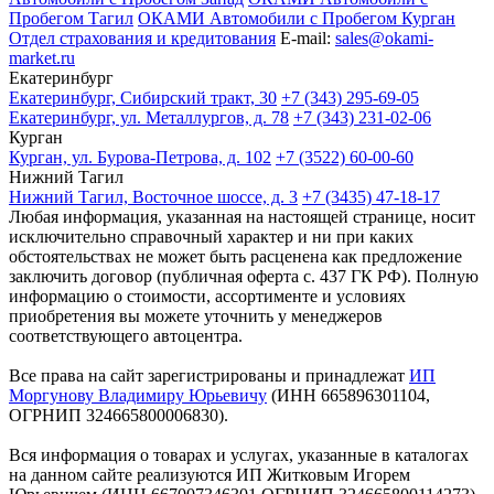
Пробегом Тагил
ОКАМИ Автомобили с Пробегом Курган
Отдел страхования и кредитования
E-mail:
sales@okami-
market.ru
Екатеринбург
Екатеринбург, Сибирский тракт, 30
+7 (343) 295-69-05
Екатеринбург, ул. Металлургов, д. 78
+7 (343) 231-02-06
Курган
Курган, ул. Бурова-Петрова, д. 102
+7 (3522) 60-00-60
Нижний Тагил
Нижний Тагил, Восточное шоссе, д. 3
+7 (3435) 47-18-17
Любая информация, указанная на настоящей странице, носит
исключительно справочный характер и ни при каких
обстоятельствах не может быть расценена как предложение
заключить договор (публичная оферта с. 437 ГК РФ). Полную
информацию о стоимости, ассортименте и условиях
приобретения вы можете уточнить у менеджеров
соответствующего автоцентра.
Все права на сайт зарегистрированы и принадлежат
ИП
Моргунову Владимиру Юрьевичу
(ИНН 665896301104,
ОГРНИП 324665800006830).
Вся информация о товарах и услугах, указанные в каталогах
на данном сайте реализуются ИП Житковым Игорем