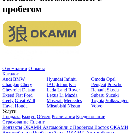
пробегом
О компании
Отзывы
Каталог
Audi
BMW
Hyundai
Infiniti
Omoda
Opel
Changan
Chery
JAC
Jetour
Kia
Peugeot
Porsche
Chevrolet
Datsun
Lada
Land Rover
Renault
Skoda
Exeed
Fiat
Ford
Lexus
Li
Mazda
Subaru
Suzuki
Geely
Great Wall
Maserati
Mercedes
Toyota
Volkswagen
Haval
Honda
Mitsubishi
Nissan
Volvo
Услуги
Продажа
Выкуп
Обмен
Реализация
Кредитование
Страхование
Лизинг
Контакты
ОКАМИ Автомобили с Пробегом Восток
ОКАМИ
Автомобили с Пробегом Запад
ОКАМИ Автомобили с