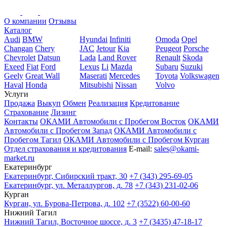
О компании
Отзывы
Каталог
Audi
BMW
Hyundai
Infiniti
Omoda
Opel
Changan
Chery
JAC
Jetour
Kia
Peugeot
Porsche
Chevrolet
Datsun
Lada
Land Rover
Renault
Skoda
Exeed
Fiat
Ford
Lexus
Li
Mazda
Subaru
Suzuki
Geely
Great Wall
Maserati
Mercedes
Toyota
Volkswagen
Haval
Honda
Mitsubishi
Nissan
Volvo
Услуги
Продажа
Выкуп
Обмен
Реализация
Кредитование
Страхование
Лизинг
Контакты
ОКАМИ Автомобили с Пробегом Восток
ОКАМИ
Автомобили с Пробегом Запад
ОКАМИ Автомобили с
Пробегом Тагил
ОКАМИ Автомобили с Пробегом Курган
Отдел страхования и кредитования
E-mail:
sales@okami-
market.ru
Екатеринбург
Екатеринбург, Сибирский тракт, 30
+7 (343) 295-69-05
Екатеринбург, ул. Металлургов, д. 78
+7 (343) 231-02-06
Курган
Курган, ул. Бурова-Петрова, д. 102
+7 (3522) 60-00-60
Нижний Тагил
Нижний Тагил, Восточное шоссе, д. 3
+7 (3435) 47-18-17