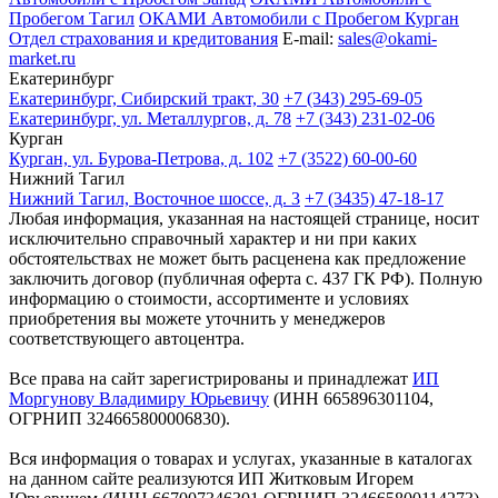
Пробегом Тагил
ОКАМИ Автомобили с Пробегом Курган
Отдел страхования и кредитования
E-mail:
sales@okami-
market.ru
Екатеринбург
Екатеринбург, Сибирский тракт, 30
+7 (343) 295-69-05
Екатеринбург, ул. Металлургов, д. 78
+7 (343) 231-02-06
Курган
Курган, ул. Бурова-Петрова, д. 102
+7 (3522) 60-00-60
Нижний Тагил
Нижний Тагил, Восточное шоссе, д. 3
+7 (3435) 47-18-17
Любая информация, указанная на настоящей странице, носит
исключительно справочный характер и ни при каких
обстоятельствах не может быть расценена как предложение
заключить договор (публичная оферта с. 437 ГК РФ). Полную
информацию о стоимости, ассортименте и условиях
приобретения вы можете уточнить у менеджеров
соответствующего автоцентра.
Все права на сайт зарегистрированы и принадлежат
ИП
Моргунову Владимиру Юрьевичу
(ИНН 665896301104,
ОГРНИП 324665800006830).
Вся информация о товарах и услугах, указанные в каталогах
на данном сайте реализуются ИП Житковым Игорем