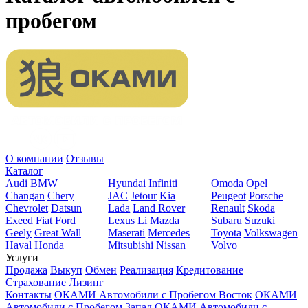
пробегом
О компании
Отзывы
Каталог
Audi
BMW
Hyundai
Infiniti
Omoda
Opel
Changan
Chery
JAC
Jetour
Kia
Peugeot
Porsche
Chevrolet
Datsun
Lada
Land Rover
Renault
Skoda
Exeed
Fiat
Ford
Lexus
Li
Mazda
Subaru
Suzuki
Geely
Great Wall
Maserati
Mercedes
Toyota
Volkswagen
Haval
Honda
Mitsubishi
Nissan
Volvo
Услуги
Продажа
Выкуп
Обмен
Реализация
Кредитование
Страхование
Лизинг
Контакты
ОКАМИ Автомобили с Пробегом Восток
ОКАМИ
Автомобили с Пробегом Запад
ОКАМИ Автомобили с