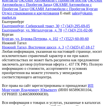
Контакты
ОКАМИ Автомобили с Пробегом Восток
ОКАМИ
Автомобили с Пробегом Запад
ОКАМИ Автомобили с
Пробегом Тагил
ОКАМИ Автомобили с Пробегом Курган
Отдел страхования и кредитования
E-mail:
sales@okami-
market.ru
Екатеринбург
Екатеринбург, Сибирский тракт, 30
+7 (343) 295-69-05
Екатеринбург, ул. Металлургов, д. 78
+7 (343) 231-02-06
Курган
Курган, ул. Бурова-Петрова, д. 102
+7 (3522) 60-00-60
Нижний Тагил
Нижний Тагил, Восточное шоссе, д. 3
+7 (3435) 47-18-17
Любая информация, указанная на настоящей странице, носит
исключительно справочный характер и ни при каких
обстоятельствах не может быть расценена как предложение
заключить договор (публичная оферта с. 437 ГК РФ). Полную
информацию о стоимости, ассортименте и условиях
приобретения вы можете уточнить у менеджеров
соответствующего автоцентра.
Все права на сайт зарегистрированы и принадлежат
ИП
Моргунову Владимиру Юрьевичу
(ИНН 665896301104,
ОГРНИП 324665800006830).
Вся информация о товарах и услугах, указанные в каталогах