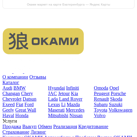
Оками маркет на карте Екатеринбурга — Яндекс Карты
О компании
Отзывы
Каталог
Audi
BMW
Hyundai
Infiniti
Omoda
Opel
Changan
Chery
JAC
Jetour
Kia
Peugeot
Porsche
Chevrolet
Datsun
Lada
Land Rover
Renault
Skoda
Exeed
Fiat
Ford
Lexus
Li
Mazda
Subaru
Suzuki
Geely
Great Wall
Maserati
Mercedes
Toyota
Volkswagen
Haval
Honda
Mitsubishi
Nissan
Volvo
Услуги
Продажа
Выкуп
Обмен
Реализация
Кредитование
Страхование
Лизинг