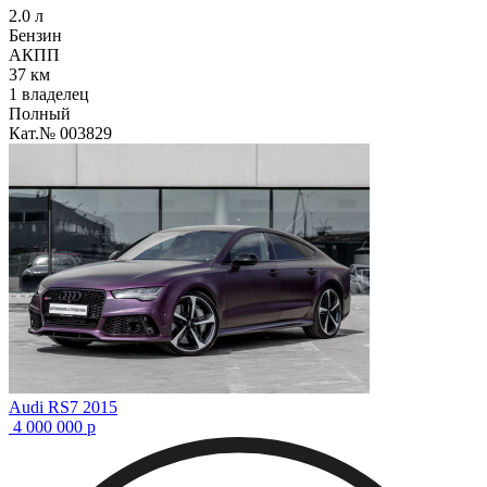
2.0 л
Бензин
АКПП
37 км
1 владелец
Полный
Кат.№ 003829
Audi RS7 2015
4 000 000
р