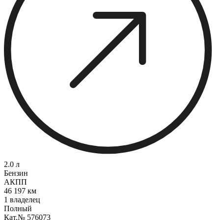
2.0 л
Бензин
АКПП
46 197 км
1 владелец
Полный
Кат.№ 576073