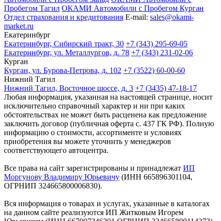
Пробегом Тагил
ОКАМИ Автомобили с Пробегом Курган
Отдел страхования и кредитования
E-mail:
sales@okami-
market.ru
Екатеринбург
Екатеринбург, Сибирский тракт, 30
+7 (343) 295-69-05
Екатеринбург, ул. Металлургов, д. 78
+7 (343) 231-02-06
Курган
Курган, ул. Бурова-Петрова, д. 102
+7 (3522) 60-00-60
Нижний Тагил
Нижний Тагил, Восточное шоссе, д. 3
+7 (3435) 47-18-17
Любая информация, указанная на настоящей странице, носит
исключительно справочный характер и ни при каких
обстоятельствах не может быть расценена как предложение
заключить договор (публичная оферта с. 437 ГК РФ). Полную
информацию о стоимости, ассортименте и условиях
приобретения вы можете уточнить у менеджеров
соответствующего автоцентра.
Все права на сайт зарегистрированы и принадлежат
ИП
Моргунову Владимиру Юрьевичу
(ИНН 665896301104,
ОГРНИП 324665800006830).
Вся информация о товарах и услугах, указанные в каталогах
на данном сайте реализуются ИП Житковым Игорем