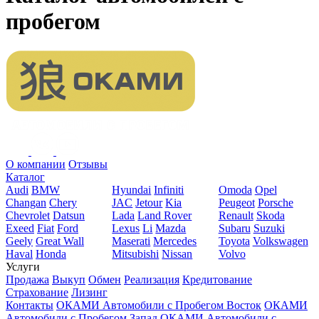
пробегом
О компании
Отзывы
Каталог
Audi
BMW
Hyundai
Infiniti
Omoda
Opel
Changan
Chery
JAC
Jetour
Kia
Peugeot
Porsche
Chevrolet
Datsun
Lada
Land Rover
Renault
Skoda
Exeed
Fiat
Ford
Lexus
Li
Mazda
Subaru
Suzuki
Geely
Great Wall
Maserati
Mercedes
Toyota
Volkswagen
Haval
Honda
Mitsubishi
Nissan
Volvo
Услуги
Продажа
Выкуп
Обмен
Реализация
Кредитование
Страхование
Лизинг
Контакты
ОКАМИ Автомобили с Пробегом Восток
ОКАМИ
Автомобили с Пробегом Запад
ОКАМИ Автомобили с