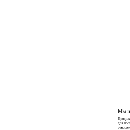
Мы и
Продолж
для пре
отношен