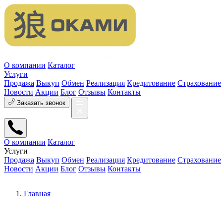
О компании
Каталог
Услуги
Продажа
Выкуп
Обмен
Реализация
Кредитование
Страхование
Новости
Акции
Блог
Отзывы
Контакты
Заказать звонок
О компании
Каталог
Услуги
Продажа
Выкуп
Обмен
Реализация
Кредитование
Страхование
Новости
Акции
Блог
Отзывы
Контакты
Главная