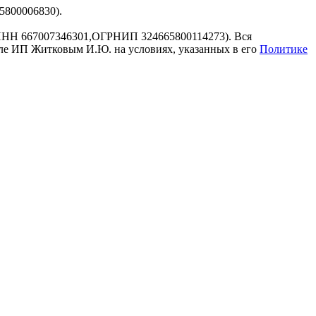
800006830).
 (ИНН 667007346301,ОГРНИП 324665800114273). Вся
сле ИП Житковым И.Ю. на условиях, указанных в его
Политике