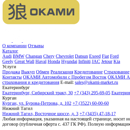
О компании
Отзывы
Каталог
Audi
BMW
Changan
Chery
Chevrolet
Datsun
Exeed
Fiat
Ford
Geely
Great Wall
Haval
Honda
Hyundai
Infiniti
JAC
Jetour
Kia
Услуги
Продажа
Выкуп
Обмен
Реализация
Кредитование
Страхование
Контакты
ОКАМИ Автомобили с Пробегом Восток
ОКАМИ Авт
страхования и кредитования
E-mail:
sales@okami-market.ru
Екатеринбург
Екатеринбург, Сибирский тракт, 30
+7 (343) 295-69-05
Екатеринб
Курган
Курган, ул. Бурова-Петрова, д. 102
+7 (3522) 60-00-60
Нижний Тагил
Нижний Тагил, Восточное шоссе, д. 3
+7 (3435) 47-18-17
Любая информация, указанная на настоящей странице, носит и
договор (публичная оферта с. 437 ГК РФ). Полную информацию