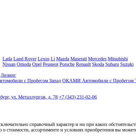
Lada
Land Rover
Lexus
Li
Mazda
Maserati
Mercedes
Mitsubishi
Nissan
Omoda
Opel
Peugeot
Porsche
Renault
Skoda
Subaru
Suzuki
Лизинг
омобили с Пробегом Запад
ОКАМИ Автомобили с Пробегом 
ург, ул. Металлургов, д. 78
+7 (343) 231-02-06
сключительно справочный характер и ни при каких обстоятельст
 о стоимости, ассортименте и условиях приобретения вы может