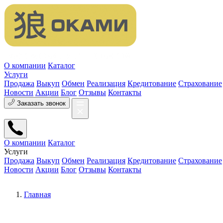
О компании
Каталог
Услуги
Продажа
Выкуп
Обмен
Реализация
Кредитование
Страхование
Новости
Акции
Блог
Отзывы
Контакты
Заказать звонок
О компании
Каталог
Услуги
Продажа
Выкуп
Обмен
Реализация
Кредитование
Страхование
Новости
Акции
Блог
Отзывы
Контакты
Главная