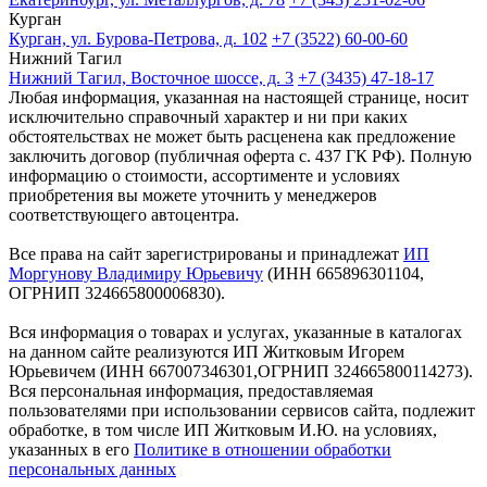
Курган
Курган, ул. Бурова-Петрова, д. 102
+7 (3522) 60-00-60
Нижний Тагил
Нижний Тагил, Восточное шоссе, д. 3
+7 (3435) 47-18-17
Любая информация, указанная на настоящей странице, носит
исключительно справочный характер и ни при каких
обстоятельствах не может быть расценена как предложение
заключить договор (публичная оферта с. 437 ГК РФ). Полную
информацию о стоимости, ассортименте и условиях
приобретения вы можете уточнить у менеджеров
соответствующего автоцентра.
Все права на сайт зарегистрированы и принадлежат
ИП
Моргунову Владимиру Юрьевичу
(ИНН 665896301104,
ОГРНИП 324665800006830).
Вся информация о товарах и услугах, указанные в каталогах
на данном сайте реализуются ИП Житковым Игорем
Юрьевичем (ИНН 667007346301,ОГРНИП 324665800114273).
Вся персональная информация, предоставляемая
пользователями при использовании сервисов сайта, подлежит
обработке, в том числе ИП Житковым И.Ю. на условиях,
указанных в его
Политике в отношении обработки
персональных данных