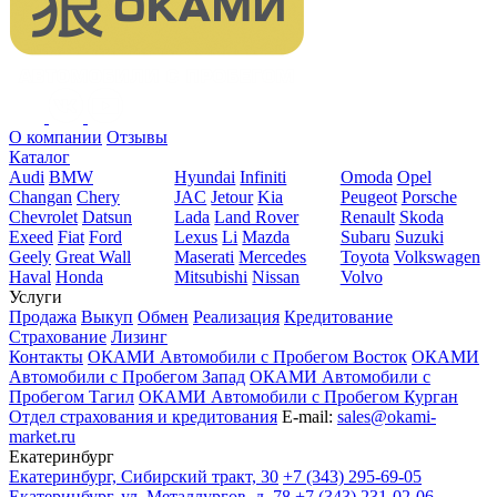
О компании
Отзывы
Каталог
Audi
BMW
Hyundai
Infiniti
Omoda
Opel
Changan
Chery
JAC
Jetour
Kia
Peugeot
Porsche
Chevrolet
Datsun
Lada
Land Rover
Renault
Skoda
Exeed
Fiat
Ford
Lexus
Li
Mazda
Subaru
Suzuki
Geely
Great Wall
Maserati
Mercedes
Toyota
Volkswagen
Haval
Honda
Mitsubishi
Nissan
Volvo
Услуги
Продажа
Выкуп
Обмен
Реализация
Кредитование
Страхование
Лизинг
Контакты
ОКАМИ Автомобили с Пробегом Восток
ОКАМИ
Автомобили с Пробегом Запад
ОКАМИ Автомобили с
Пробегом Тагил
ОКАМИ Автомобили с Пробегом Курган
Отдел страхования и кредитования
E-mail:
sales@okami-
market.ru
Екатеринбург
Екатеринбург, Сибирский тракт, 30
+7 (343) 295-69-05
Екатеринбург, ул. Металлургов, д. 78
+7 (343) 231-02-06