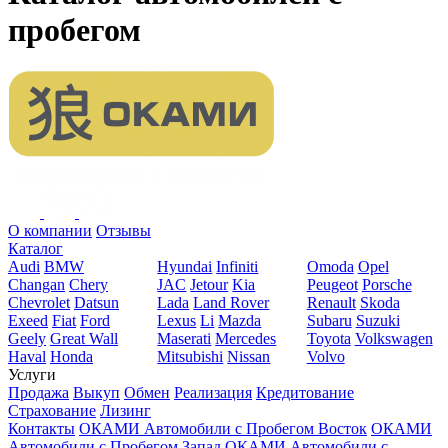
пробегом
О компании
Отзывы
Каталог
Audi
BMW
Hyundai
Infiniti
Omoda
Opel
Changan
Chery
JAC
Jetour
Kia
Peugeot
Porsche
Chevrolet
Datsun
Lada
Land Rover
Renault
Skoda
Exeed
Fiat
Ford
Lexus
Li
Mazda
Subaru
Suzuki
Geely
Great Wall
Maserati
Mercedes
Toyota
Volkswagen
Haval
Honda
Mitsubishi
Nissan
Volvo
Услуги
Продажа
Выкуп
Обмен
Реализация
Кредитование
Страхование
Лизинг
Контакты
ОКАМИ Автомобили с Пробегом Восток
ОКАМИ
Автомобили с Пробегом Запад
ОКАМИ Автомобили с