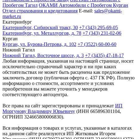
Пробегом Тагил
ОКАМИ Автомобили с Пробегом Курган
Отдел страхования и кредитования
E-mail:
sales@okami-
market.ru
Екатеринбург
Екатеринбург, Сибирский тракт, 30
+7 (343) 295-69-05
Екатеринбург, ул. Металлургов, д. 78
+7 (343) 231-02-06
Курган
Курган, ул. Бурова-Петрова, д. 102
+7 (3522) 60-00-60
Нижний Тагил
Нижний Тагил, Восточное шоссе, д. 3
+7 (3435) 47-18-17
Любая информация, указанная на настоящей странице, носит
исключительно справочный характер и ни при каких
обстоятельствах не может быть расценена как предложение
заключить договор (публичная оферта с. 437 ГК РФ). Полную
информацию о стоимости, ассортименте и условиях
приобретения вы можете уточнить у менеджеров
соответствующего автоцентра.
Все права на сайт зарегистрированы и принадлежат
ИП
Моргунову Владимиру Юрьевичу
(ИНН 665896301104,
ОГРНИП 324665800006830).
Вся информация о товарах и услугах, указанные в каталогах
на данном сайте реализуются ИП Житковым Игорем