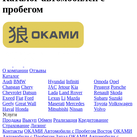
пробегом
О компании
Отзывы
Каталог
Audi
BMW
Hyundai
Infiniti
Omoda
Opel
Changan
Chery
JAC
Jetour
Kia
Peugeot
Porsche
Chevrolet
Datsun
Lada
Land Rover
Renault
Skoda
Exeed
Fiat
Ford
Lexus
Li
Mazda
Subaru
Suzuki
Geely
Great Wall
Maserati
Mercedes
Toyota
Volkswagen
Haval
Honda
Mitsubishi
Nissan
Volvo
Услуги
Продажа
Выкуп
Обмен
Реализация
Кредитование
Страхование
Лизинг
Контакты
ОКАМИ Автомобили с Пробегом Восток
ОКАМИ
Автомобили с Пробегом Запад
ОКАМИ Автомобили с