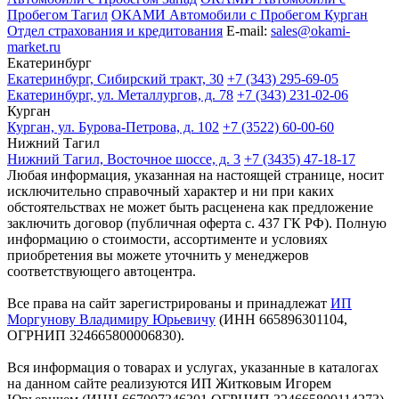
Пробегом Тагил
ОКАМИ Автомобили с Пробегом Курган
Отдел страхования и кредитования
E-mail:
sales@okami-
market.ru
Екатеринбург
Екатеринбург, Сибирский тракт, 30
+7 (343) 295-69-05
Екатеринбург, ул. Металлургов, д. 78
+7 (343) 231-02-06
Курган
Курган, ул. Бурова-Петрова, д. 102
+7 (3522) 60-00-60
Нижний Тагил
Нижний Тагил, Восточное шоссе, д. 3
+7 (3435) 47-18-17
Любая информация, указанная на настоящей странице, носит
исключительно справочный характер и ни при каких
обстоятельствах не может быть расценена как предложение
заключить договор (публичная оферта с. 437 ГК РФ). Полную
информацию о стоимости, ассортименте и условиях
приобретения вы можете уточнить у менеджеров
соответствующего автоцентра.
Все права на сайт зарегистрированы и принадлежат
ИП
Моргунову Владимиру Юрьевичу
(ИНН 665896301104,
ОГРНИП 324665800006830).
Вся информация о товарах и услугах, указанные в каталогах
на данном сайте реализуются ИП Житковым Игорем