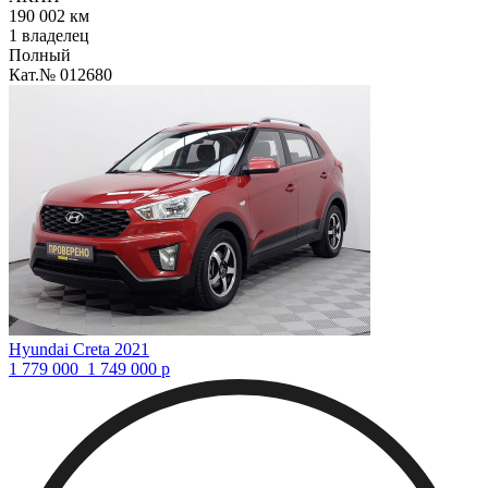
190 002 км
1 владелец
Полный
Кат.№ 012680
Hyundai Creta 2021
1 779 000
1 749 000
р