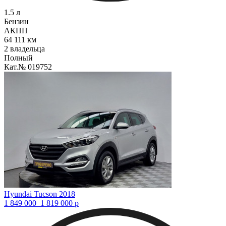
1.5 л
Бензин
АКПП
64 111 км
2 владельца
Полный
Кат.№ 019752
Hyundai Tucson 2018
1 849 000
1 819 000
р