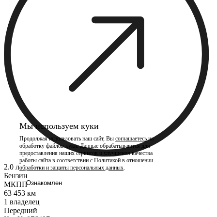
Мы используем куки
Продолжая использовать наш сайт, Вы
соглашаетесь
на
обработку файлов куки. Данные обрабатываются для
предоставления наших сервисов и улучшения качества
работы сайта в соответствии с
Политикой в отношении
2.0 л
обработки и защиты персональных данных
.
Бензин
Ознакомлен
МКПП
63 453 км
1 владелец
Передний