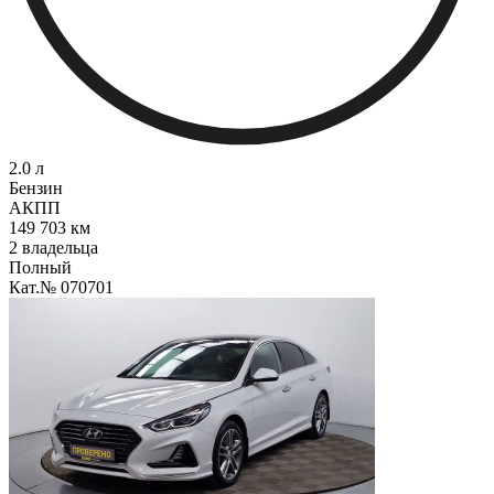
2.0 л
Бензин
АКПП
149 703 км
2 владельца
Полный
Кат.№ 070701