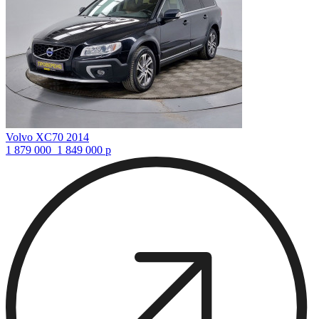
Volvo XC70 2014
1 879 000
1 849 000
р