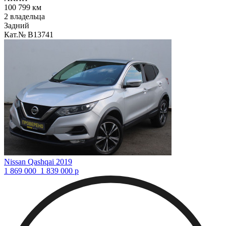
100 799 км
2 владельца
Задний
Кат.№ B13741
Nissan Qashqai 2019
1 869 000
1 839 000
р