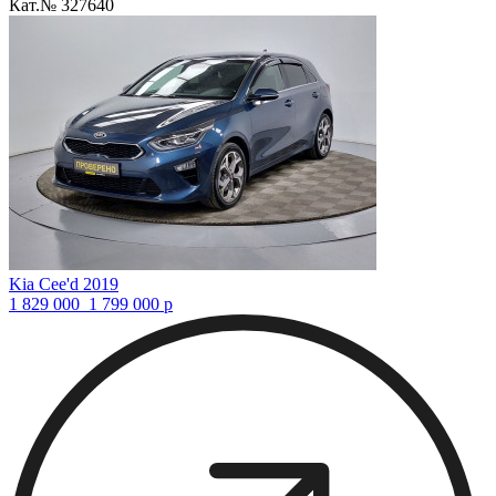
Кат.№ 327640
Kia Cee'd 2019
1 829 000
1 799 000
р