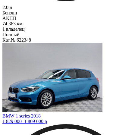
2.0 л
Бензин
АКПП
74 363 км
1 владелец
Полный
Кат.№ 622348
BMW 1 series 2018
1 829 000
1 809 000
р