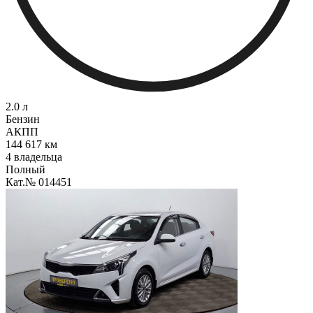
2.0 л
Бензин
АКПП
144 617 км
4 владельца
Полный
Кат.№ 014451