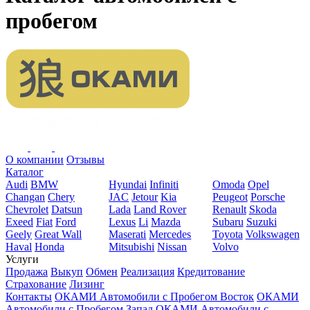
пробегом
О компании
Отзывы
Каталог
Audi
BMW
Hyundai
Infiniti
Omoda
Opel
Changan
Chery
JAC
Jetour
Kia
Peugeot
Porsche
Chevrolet
Datsun
Lada
Land Rover
Renault
Skoda
Exeed
Fiat
Ford
Lexus
Li
Mazda
Subaru
Suzuki
Geely
Great Wall
Maserati
Mercedes
Toyota
Volkswagen
Haval
Honda
Mitsubishi
Nissan
Volvo
Услуги
Продажа
Выкуп
Обмен
Реализация
Кредитование
Страхование
Лизинг
Контакты
ОКАМИ Автомобили с Пробегом Восток
ОКАМИ
Автомобили с Пробегом Запад
ОКАМИ Автомобили с