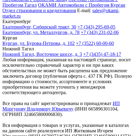
Пробегом Тагил
ОКАМИ Автомобили с Пробегом Курган
Отдел страхования и кредитования
E-mail:
sales@okami-
market.ru
Екатеринбург
Екатеринбург, Сибирский тракт, 30
+7 (343) 295-69-05
Екатеринбург, ул. Металлургов, д. 78
+7 (343) 231-02-06
Курган
Курган, ул. Бурова-Петрова, д. 102
+7 (3522) 60-00-60
Нижний Тагил
Нижний Тагил, Восточное шоссе, д. 3
+7 (3435) 47-18-17
Любая информация, указанная на настоящей странице, носит
исключительно справочный характер и ни при каких
обстоятельствах не может быть расценена как предложение
заключить договор (публичная оферта с. 437 ГК РФ). Полную
информацию о стоимости, ассортименте и условиях
приобретения вы можете уточнить у менеджеров
соответствующего автоцентра.
Все права на сайт зарегистрированы и принадлежат
ИП
Моргунову Владимиру Юрьевичу
(ИНН 665896301104,
ОГРНИП 324665800006830).
Вся информация о товарах и услугах, указанные в каталогах
на данном сайте реализуются ИП Житковым Игорем