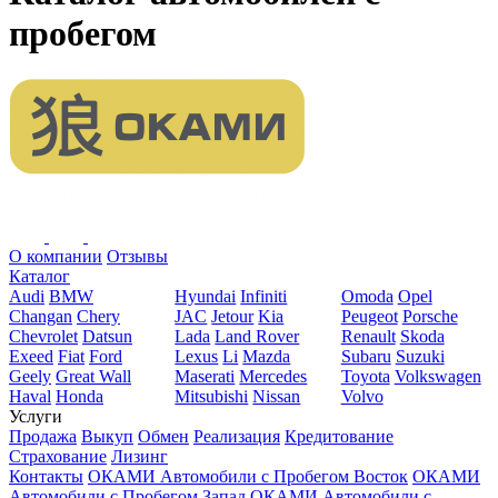
пробегом
О компании
Отзывы
Каталог
Audi
BMW
Hyundai
Infiniti
Omoda
Opel
Changan
Chery
JAC
Jetour
Kia
Peugeot
Porsche
Chevrolet
Datsun
Lada
Land Rover
Renault
Skoda
Exeed
Fiat
Ford
Lexus
Li
Mazda
Subaru
Suzuki
Geely
Great Wall
Maserati
Mercedes
Toyota
Volkswagen
Haval
Honda
Mitsubishi
Nissan
Volvo
Услуги
Продажа
Выкуп
Обмен
Реализация
Кредитование
Страхование
Лизинг
Контакты
ОКАМИ Автомобили с Пробегом Восток
ОКАМИ
Автомобили с Пробегом Запад
ОКАМИ Автомобили с