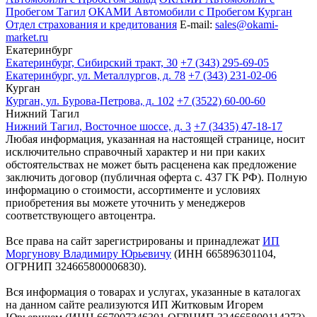
Пробегом Тагил
ОКАМИ Автомобили с Пробегом Курган
Отдел страхования и кредитования
E-mail:
sales@okami-
market.ru
Екатеринбург
Екатеринбург, Сибирский тракт, 30
+7 (343) 295-69-05
Екатеринбург, ул. Металлургов, д. 78
+7 (343) 231-02-06
Курган
Курган, ул. Бурова-Петрова, д. 102
+7 (3522) 60-00-60
Нижний Тагил
Нижний Тагил, Восточное шоссе, д. 3
+7 (3435) 47-18-17
Любая информация, указанная на настоящей странице, носит
исключительно справочный характер и ни при каких
обстоятельствах не может быть расценена как предложение
заключить договор (публичная оферта с. 437 ГК РФ). Полную
информацию о стоимости, ассортименте и условиях
приобретения вы можете уточнить у менеджеров
соответствующего автоцентра.
Все права на сайт зарегистрированы и принадлежат
ИП
Моргунову Владимиру Юрьевичу
(ИНН 665896301104,
ОГРНИП 324665800006830).
Вся информация о товарах и услугах, указанные в каталогах
на данном сайте реализуются ИП Житковым Игорем