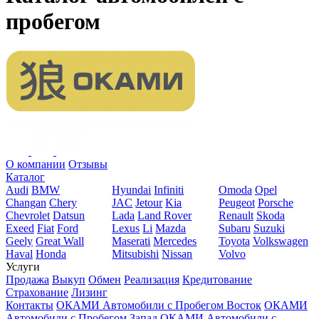
пробегом
О компании
Отзывы
Каталог
Audi
BMW
Hyundai
Infiniti
Omoda
Opel
Changan
Chery
JAC
Jetour
Kia
Peugeot
Porsche
Chevrolet
Datsun
Lada
Land Rover
Renault
Skoda
Exeed
Fiat
Ford
Lexus
Li
Mazda
Subaru
Suzuki
Geely
Great Wall
Maserati
Mercedes
Toyota
Volkswagen
Haval
Honda
Mitsubishi
Nissan
Volvo
Услуги
Продажа
Выкуп
Обмен
Реализация
Кредитование
Страхование
Лизинг
Контакты
ОКАМИ Автомобили с Пробегом Восток
ОКАМИ
Автомобили с Пробегом Запад
ОКАМИ Автомобили с