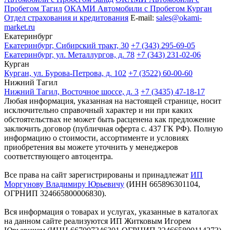
Пробегом Тагил
ОКАМИ Автомобили с Пробегом Курган
Отдел страхования и кредитования
E-mail:
sales@okami-
market.ru
Екатеринбург
Екатеринбург, Сибирский тракт, 30
+7 (343) 295-69-05
Екатеринбург, ул. Металлургов, д. 78
+7 (343) 231-02-06
Курган
Курган, ул. Бурова-Петрова, д. 102
+7 (3522) 60-00-60
Нижний Тагил
Нижний Тагил, Восточное шоссе, д. 3
+7 (3435) 47-18-17
Любая информация, указанная на настоящей странице, носит
исключительно справочный характер и ни при каких
обстоятельствах не может быть расценена как предложение
заключить договор (публичная оферта с. 437 ГК РФ). Полную
информацию о стоимости, ассортименте и условиях
приобретения вы можете уточнить у менеджеров
соответствующего автоцентра.
Все права на сайт зарегистрированы и принадлежат
ИП
Моргунову Владимиру Юрьевичу
(ИНН 665896301104,
ОГРНИП 324665800006830).
Вся информация о товарах и услугах, указанные в каталогах
на данном сайте реализуются ИП Житковым Игорем